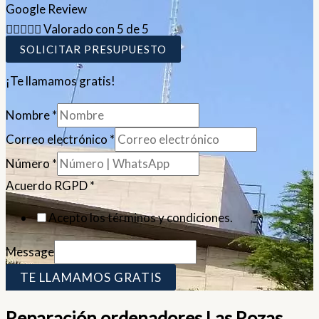
Google Review





Valorado con 5 de 5
SOLICITAR PRESUPUESTO
¡Te llamamos gratis!
Nombre
*
Correo electrónico
*
Número
*
Acuerdo RGPD
*
Acepto los términos y condiciones.
Message
TE LLAMAMOS GRATIS
Reparación ordenadores Las Rozas