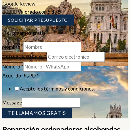
Google Review





Valorado con 5 de 5
SOLICITAR PRESUPUESTO
¡Te llamamos gratis!
Nombre
*
Correo electrónico
*
Número
*
Acuerdo RGPD
*
Acepto los términos y condiciones.
Message
TE LLAMAMOS GRATIS
Reparación ordenadores alcobendas