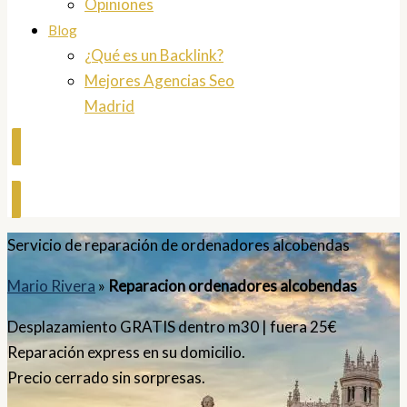
Opiniones
Blog
¿Qué es un Backlink?
Mejores Agencias Seo
Madrid
Contactar
Servicio de reparación de ordenadores alcobendas
Mario Rivera
»
Reparacion ordenadores alcobendas
Desplazamiento GRATIS dentro m30 | fuera 25€
Reparación express en su domicilio.
Precio cerrado sin sorpresas.