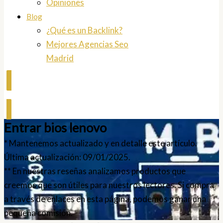
Opiniones
Blog
¿Qué es un Backlink?
Mejores Agencias Seo
Madrid
Contactar
Entrar bios lenovo
* Mantenemos actualizado y en detalle este artículo.
Última actualización: 09/01/2025.
** En nuestras reseñas analizamos productos que
creemos que son útiles para nuestros lectores. Si compra
a través de enlaces en esta página, podemos ganar una
pequeña comisión.