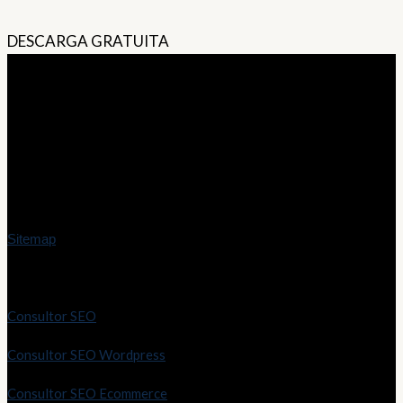
DESCARGA GRATUITA
Contacto
info@marioriveraweb.es
Servicio en toda España
Sitemap
Servicios SEO
Consultor SEO
Consultor SEO Wordpress
Consultor SEO Ecommerce