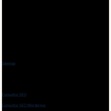
Contacto
info@marioriveraweb.es
Servicio en toda España
Sitemap
Servicios SEO
Consultor SEO
Consultor SEO Wordpress