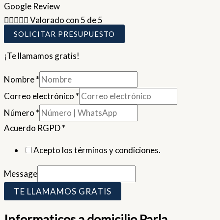
Google Review





Valorado con 5 de 5
SOLICITAR PRESUPUESTO
¡Te llamamos gratis!
Nombre
*
Correo electrónico
*
Número
*
Acuerdo RGPD
*
Acepto los términos y condiciones.
Message
TE LLAMAMOS GRATIS
Informaticos a domicilio Parla